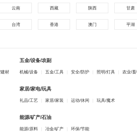
云南
西藏
陕西
甘肃
台湾
香港
澳门
平湖
五金/设备/农副
/建材
机械/设备
|
五金/工具
|
安全/防护
|
照明/灯具
|
农业/畜
家居/家电/玩具
礼品/工艺
|
家居/家装
|
运动/休闲
|
玩具/魔术
能源/矿产/石油
能源/原料
|
冶金/矿产
|
环保/节能