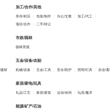
加工/合作/其他
库存/积压
|
包装/制作
|
办公/文教
|
加工/代工
|
项目/合作
|
二手/转让
市政/园林
园林景观
五金/设备/农副
/建材
机械/设备
|
五金/工具
|
安全/防护
|
照明/灯具
|
农业/畜
家居/家电/玩具
礼品/工艺
|
家居/家装
|
运动/休闲
|
玩具/魔术
能源/矿产/石油