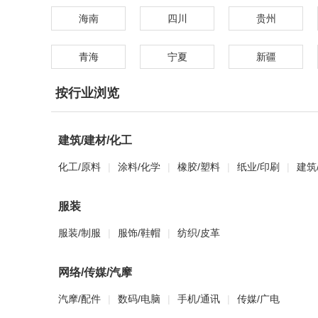
海南
四川
贵州
青海
宁夏
新疆
按行业浏览
建筑/建材/化工
化工/原料
|
涂料/化学
|
橡胶/塑料
|
纸业/印刷
|
建筑
服装
服装/制服
|
服饰/鞋帽
|
纺织/皮革
网络/传媒/汽摩
汽摩/配件
|
数码/电脑
|
手机/通讯
|
传媒/广电