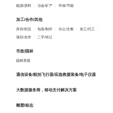
能源/原料
|
冶金/矿产
|
环保/节能
加工/合作/其他
库存/积压
|
包装/制作
|
办公/文教
|
加工/代工
|
项目/合作
|
二手/转让
市政/园林
园林景观
通信设备/航拍飞行器/应急救援装备/电子仪器
大数据服务商，移动支付解决方案
雕塑/标志