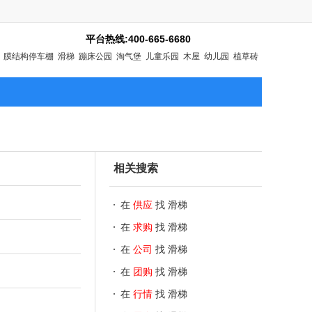
平台热线:400-665-6680
膜结构停车棚
滑梯
蹦床公园
淘气堡
儿童乐园
木屋
幼儿园
植草砖
相关搜索
在
供应
找 滑梯
在
求购
找 滑梯
在
公司
找 滑梯
在
团购
找 滑梯
在
行情
找 滑梯