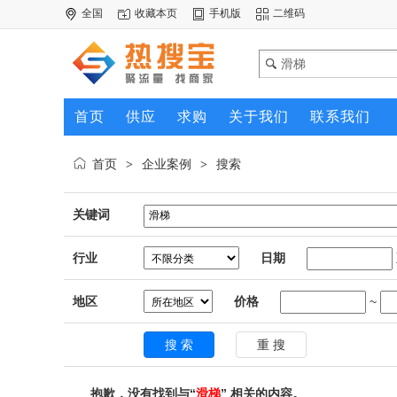
全国
收藏本页
手机版
二维码
首页
供应
求购
关于我们
联系我们
首页
企业案例
搜索
>
>
关键词
行业
日期
地区
价格
~
抱歉，没有找到与“
滑梯
” 相关的内容。