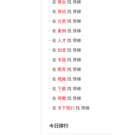
在
展会
找 滑梯
在
资讯
找 滑梯
在
分类
找 滑梯
在
案例
找 滑梯
在
人才
找 滑梯
在
知道
找 滑梯
在
专题
找 滑梯
在
图库
找 滑梯
在
视频
找 滑梯
在
下载
找 滑梯
在
商圈
找 滑梯
在
关于我们
找 滑梯
今日排行